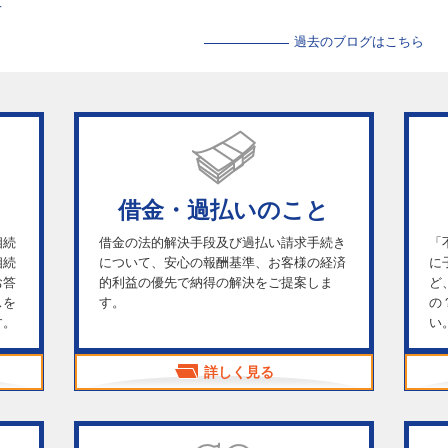
せ
過去のブログはこちら
借金・過払いのこと
相続
借金の法的解決手段及び過払い請求手続き
「
相続
について、安心の報酬基準、お客様の経済
に
お答
的利益の優先で納得の解決をご提案しま
ど
スを
す。
の
す。
い
詳しく見る