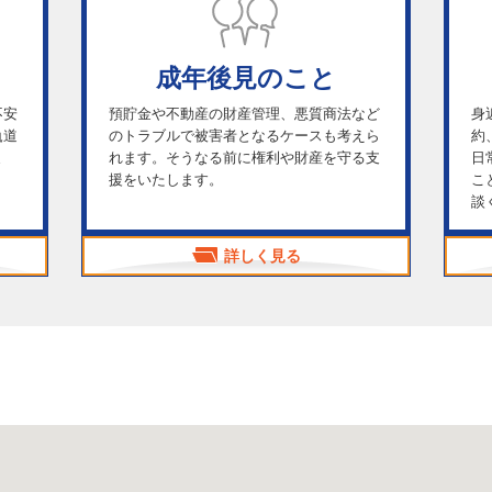
成年後見のこと
不安
預貯金や不動産の財産管理、悪質商法など
身
軌道
のトラブルで被害者となるケースも考えら
約
ま
れます。そうなる前に権利や財産を守る支
日
援をいたします。
こ
談
詳しく見る