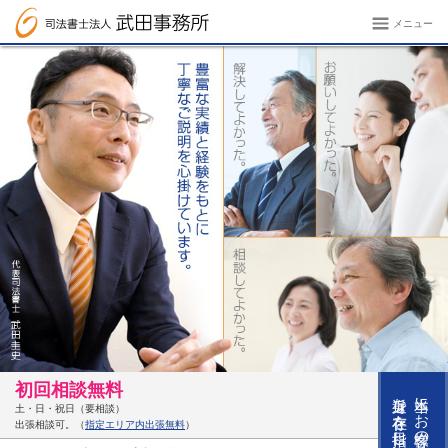
メニュー
初回相談無料
身近な存在を目指します
本当にお客様の
土・日・祝日（要相談）
出張相談可。（
指定エリア内出張無料
）