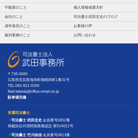
不動産のこと
個人情報保護方針
会社のこと
司法書士武田圭史のブログ
成年後見のこと
お客様の声
裁判業務のこと
お問い合わせ
〒736-0065
広島県安芸郡海田町南昭和町
1番31号
TEL:
082-821-0200
Mail:
takeda@office.email.ne.jp
駐車場完備
所属司法書士
・司法書士 武田圭史
会員番号0852番
簡裁訴訟代理関係業務認定
第524021号
・司法書士 竹川由佳
会員番号0813番