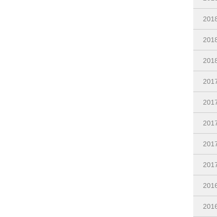
20
20
20
201
201
20
20
20
201
20