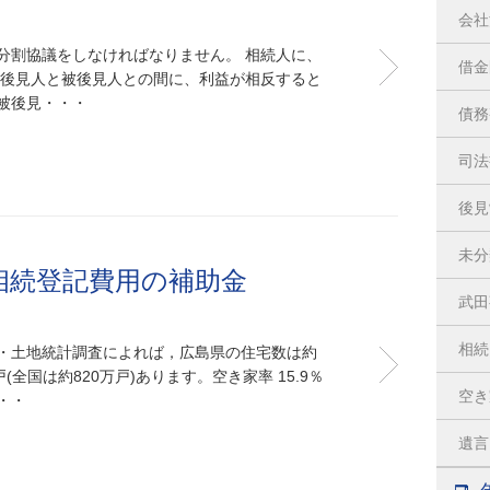
会社
分割協議をしなければなりません。 相続人に、
借金
、後見人と被後見人との間に、利益が相反すると
被後見・・・
債務
司法
後見
未分
相続登記費用の補助金
武田
相続
住宅・土地統計調査によれば，広島県の住宅数は約
戸(全国は約820万戸)あります。空き家率 15.9％
空き
・・
遺言