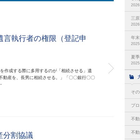
2026
三原
2026
遺言執行者の権限（登記申
年末
2025
夏季
2025
言を作成する際に多用するのが「相続させる」遺
不動産を、長男に相続させる。」「〇〇銀行〇〇
・
その
プロ
不動
不動
産分割協議