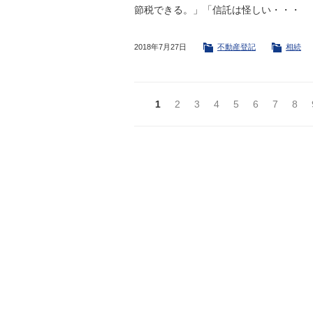
節税できる。」「信託は怪しい・・・
2018年7月27日
不動産登記
相続
1
2
3
4
5
6
7
8